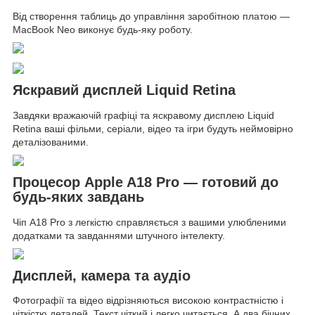
Від створення таблиць до управління заробітною платою —
MacBook Neo виконує будь-яку роботу.
Яскравий дисплей Liquid Retina
Завдяки вражаючій графіці та яскравому дисплею Liquid
Retina ваші фільми, серіали, відео та ігри будуть неймовірно
деталізованими.
Процесор Apple A18 Pro — готовий до
будь-яких завдань
Чіп A18 Pro з легкістю справляється з вашими улюбленими
додатками та завданнями штучного інтелекту.
Дисплей, камера та аудіо
Фотографії та відео відрізняються високою контрастністю і
чіткістю деталей. Текст чіткий і легко читається. А два бічних