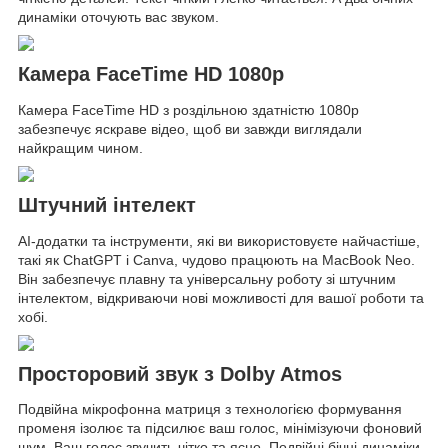
динаміки оточують вас звуком.
Камера FaceTime HD 1080p
Камера FaceTime HD з роздільною здатністю 1080p
забезпечує яскраве відео, щоб ви завжди виглядали
найкращим чином.
Штучний інтелект
AI-додатки та інструменти, які ви використовуєте найчастіше,
такі як ChatGPT і Canva, чудово працюють на MacBook Neo.
Він забезпечує плавну та універсальну роботу зі штучним
інтелектом, відкриваючи нові можливості для вашої роботи та
хобі.
Просторовий звук з Dolby Atmos
Подвійна мікрофонна матриця з технологією формування
променя ізолює та підсилює ваш голос, мінімізуючи фоновий
шум. Ваш голос звучить чітко та ясно. Подвійні бічні динаміки