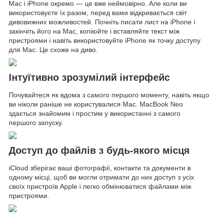
Mac і iPhone окремо — це вже неймовірно. Але коли ви
використовуєте їх разом, перед вами відкривається світ
дивовижних можливостей. Почніть писати лист на iPhone і
закінчіть його на Mac, копіюйте і вставляйте текст між
пристроями і навіть використовуйте iPhone як точку доступу
для Mac. Це схоже на диво.
Інтуїтивно зрозумілий інтерфейс
Почувайтеся як вдома з самого першого моменту, навіть якщо
ви ніколи раніше не користувалися Mac. MacBook Neo
здається знайомим і простим у використанні з самого
першого запуску.
Доступ до файлів з будь-якого місця
iCloud зберігає ваші фотографії, контакти та документи в
одному місці, щоб ви могли отримати до них доступ з усіх
своїх пристроїв Apple і легко обмінюватися файлами між
пристроями.