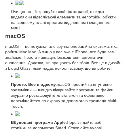
Очищення. Покращуйте свої фотографії, швидко
видаляючи відволікаючі елементи та непотрібні об'єкти
на задньому плані простим виділенням і клацанням
миші.
macOS
macOS — це потужна, але зручна операційна система, яка
робить Mac Mac. А якщо у вас вже є iPhone, все буде вам
знайоме. Проста навігація. Безкоштовні автоматичні
оновлення. Додатки, які працюють без збоїв. Все це в дизайні
з Liquid Glass, який надає ясності всьому, що ви робите:
Просто. Все в одному.
macOS простий та інтуїтивно
зрозумілий — швидко відкривайте програми та файли,
акуратно розташовуйте кілька вікон та ефективно
переміщайтеся по екрану за допомогою трекпада Multi-
Touch.
Вбудовані програми Apple.
Переглядайте веб-
сторінки за допомогою Safari. Створюйте чудові