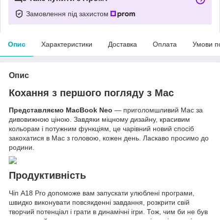
Замовлення під захистом
Опис
Характеристики
Доставка
Оплата
Умови п
Опис
Кохання з першого погляду з Mac
Представляємо MacBook Neo
— приголомшливий Mac за
дивовижною ціною. Завдяки міцному дизайну, красивим
кольорам і потужним функціям, це чарівний новий спосіб
закохатися в Mac з головою, кожен день. Ласкаво просимо до
родини.
Продуктивність
Чіп A18 Pro допоможе вам запускати улюблені програми,
швидко виконувати повсякденні завдання, розкрити свій
творчий потенціал і грати в динамічні ігри. Тож, чим би не був