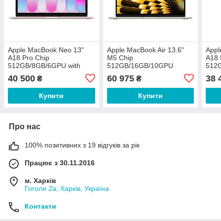
Apple MacBook Neo 13"
Apple MacBook Air 13.6"
Appl
A18 Pro Chip
M5 Chip
A18 
512GB/8GB/6GPU with
512GB/16GB/10GPU
512
TouchID Blush 2026
Starlight 2026 (MDHA4)
Touc
40 500
60 975
38 
₴
₴
(MHFJ4)
(MH
Купити
Купити
Про нас
100% позитивних з 19 відгуків за рік
Працює з 30.11.2016
м. Харків
Гоголя 2а, Харків, Україна
Контакти