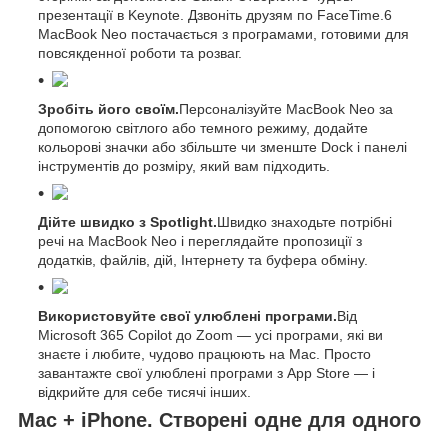
презентації в Keynote. Дзвоніть друзям по FaceTime.6
MacBook Neo постачається з програмами, готовими для
повсякденної роботи та розваг.
Зробіть його своїм.
Персоналізуйте MacBook Neo за
допомогою світлого або темного режиму, додайте
кольорові значки або збільште чи зменште Dock і панелі
інструментів до розміру, який вам підходить.
Дійте швидко з Spotlight.
Швидко знаходьте потрібні
речі на MacBook Neo і переглядайте пропозиції з
додатків, файлів, дій, Інтернету та буфера обміну.
Використовуйте свої улюблені програми.
Від
Microsoft 365 Copilot до Zoom — усі програми, які ви
знаєте і любите, чудово працюють на Mac. Просто
завантажте свої улюблені програми з App Store — і
відкрийте для себе тисячі інших.
Mac + iPhone. Створені одне для одного