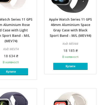
Watch Series 11 GPS
Apple Watch Series 11 GPS
m Aluminium Rose
46mm Aluminium Space
d Case with Light
Gray Case with Black
h Sport Band - M/L
Sport Band - M/L (MEV44)
(MEV74)
MEV44
MEV74
18 185 ₴
18 634 ₴
В наявності
В наявності
Купити
Купити