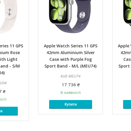
ries 11 GPS
Apple Watch Series 11 GPS
Apple 
nium Rose
42mm Aluminium Silver
42mm
ith Light
Case with Purple Fog
Cas
Band - S/M
Sport Band - M/L (MEU74)
Sport
4)
MEU74
U04
17 736 ₴
7 ₴
В наявності
ості
Купити
ти