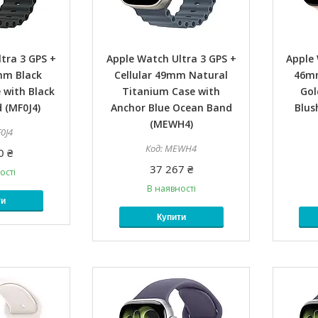
tra 3 GPS +
Apple Watch Ultra 3 GPS +
Apple 
mm Black
Cellular 49mm Natural
46m
 with Black
Titanium Case with
Gol
 (MF0J4)
Anchor Blue Ocean Band
Blus
(MEWH4)
0J4
MEWH4
0 ₴
37 267 ₴
ості
В наявності
ти
Купити