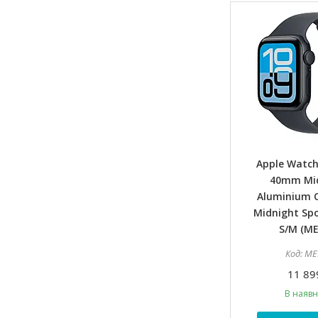
Apple Watch
40mm Mi
Aluminium C
Midnight Spo
S/M (ME
ME
11 89
В наявн