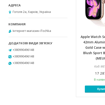
Гоголя 2а, Харків, Україна
Інтернет-магазин iTochka
Apple Watch Se
42mm Alumi
Gold Case w
+380990496148
Blush Sport 
+380990496148
(MEU0
+380990496148
ME
17 28
В наявн
Купи