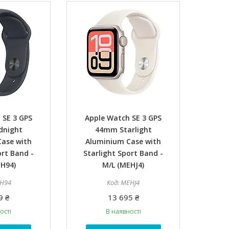
 SE 3 GPS
Apple Watch SE 3 GPS
dnight
44mm Starlight
ase with
Aluminium Case with
rt Band -
Starlight Sport Band -
H94)
M/L (MEHJ4)
H94
MEHJ4
9 ₴
13 695 ₴
ості
В наявності