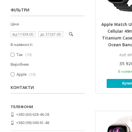
ФІЛЬТРИ
Ціна
Apple Watch Ul
Cellular 49
Titanium Case
В наявності
Ocean Band
Так
10
MF
35 92
Виробник
В наявн
Apple
10
Купи
КОНТАКТИ
+380 (63) 628-46-28
+380 (99) 049-61-48