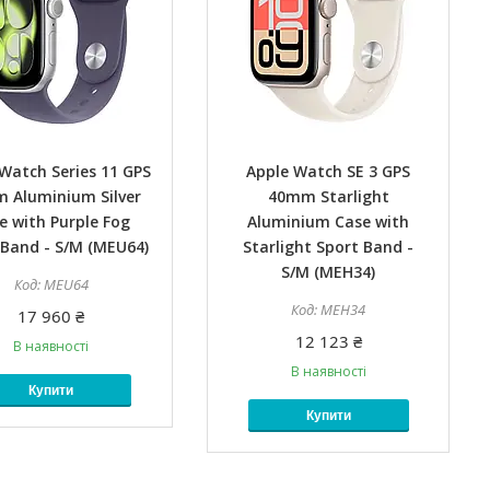
Watch Series 11 GPS
Apple Watch SE 3 GPS
 Aluminium Silver
40mm Starlight
e with Purple Fog
Aluminium Case with
 Band - S/M (MEU64)
Starlight Sport Band -
S/M (MEH34)
MEU64
MEH34
17 960 ₴
12 123 ₴
В наявності
В наявності
Купити
Купити