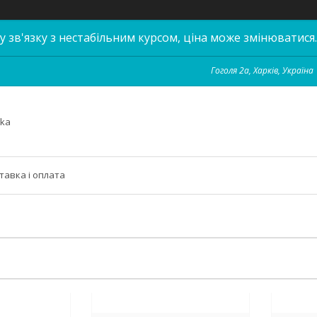
у зв'язку з нестабільним курсом, ціна може змінюватися.
Гоголя 2а, Харків, Україна
hka
тавка і оплата