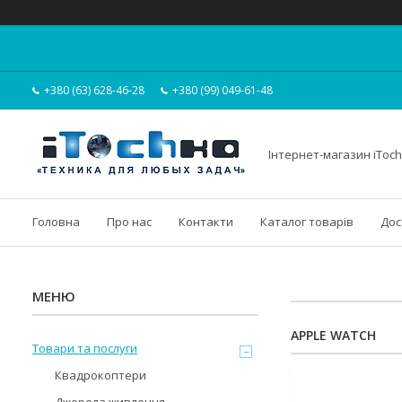
+380 (63) 628-46-28
+380 (99) 049-61-48
Інтернет-магазин iToc
Головна
Про нас
Контакти
Каталог товарів
Дос
APPLE WATCH
Товари та послуги
Квадрокоптери