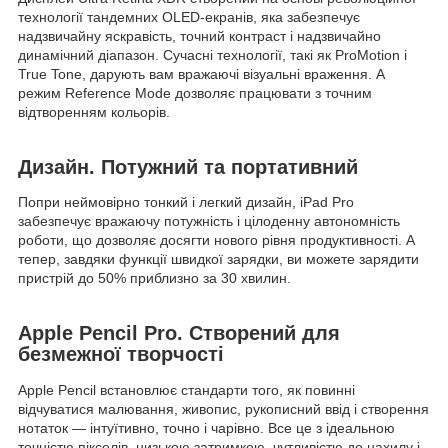
технології тандемних OLED-екранів, яка забезпечує
надзвичайну яскравість, точний контраст і надзвичайно
динамічний діапазон. Сучасні технології, такі як ProMotion і
True Tone, дарують вам вражаючі візуальні враження. А
режим Reference Mode дозволяє працювати з точним
відтворенням кольорів.
Дизайн. Потужний та портативний
Попри неймовірно тонкий і легкий дизайн, iPad Pro
забезпечує вражаючу потужність і цілоденну автономність
роботи, що дозволяє досягти нового рівня продуктивності. А
тепер, завдяки функції швидкої зарядки, ви можете зарядити
пристрій до 50% приблизно за 30 хвилин.
Apple Pencil Pro. Створений для
безмежної творчості
Apple Pencil встановлює стандарти того, як повинні
відчуватися малювання, живопис, рукописний ввід і створення
нотаток — інтуїтивно, точно і чарівно. Все це з ідеальною
точністю пікселів, низькою затримкою, чутливістю до нахилу і