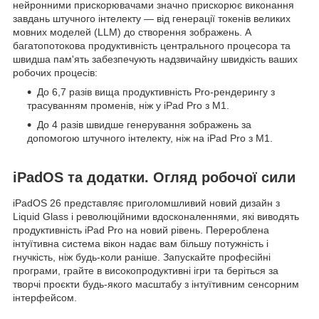
нейронними прискорювачами значно прискорює виконання
завдань штучного інтелекту — від генерації токенів великих
мовних моделей (LLM) до створення зображень. А
багатопотокова продуктивність центрального процесора та
швидша пам'ять забезпечують надзвичайну швидкість ваших
робочих процесів:
До 6,7 разів вища продуктивність Pro-рендерингу з
трасуванням променів, ніж у iPad Pro з M1.
До 4 разів швидше генерування зображень за
допомогою штучного інтелекту, ніж на iPad Pro з M1.
iPadOS та додатки. Огляд робочої сили
iPadOS 26 представляє приголомшливий новий дизайн з
Liquid Glass і революційними вдосконаленнями, які виводять
продуктивність iPad Pro на новий рівень. Перероблена
інтуїтивна система вікон надає вам більшу потужність і
гнучкість, ніж будь-коли раніше. Запускайте професійні
програми, грайте в високопродуктивні ігри та беріться за
творчі проєкти будь-якого масштабу з інтуїтивним сенсорним
інтерфейсом.