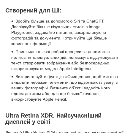
Створений для ШІ:
Зробіть більше за допомогою Siri та ChatGPT.
Досліджуйте більше візуальних стилів в Image
Playground, задавайте питання, використовуючи
фотографії та документи, і отримуйте ще більше
корисної інформації.
Пришвидшіть свої робочі процеси за допомогою
ярликів, інтелектуальних дій, які можуть підсумовувати
текст, створювати зображення або безпосередньо
використовувати моделі Apple Intelligence.
Використовуйте функцію «Очищення», щоб миттєво
видалити небажані елементи, що відволікають увагу, з
ваших фотографій. Визначте об'єкт і видаліть його
одним дотиком або, для ще більшої точності,
використовуйте Apple Pencil.
Ultra Retina XDR. Найсучасніший
дисплей у світі
Дисплей Ultra Retina XDR створений на основі революційної