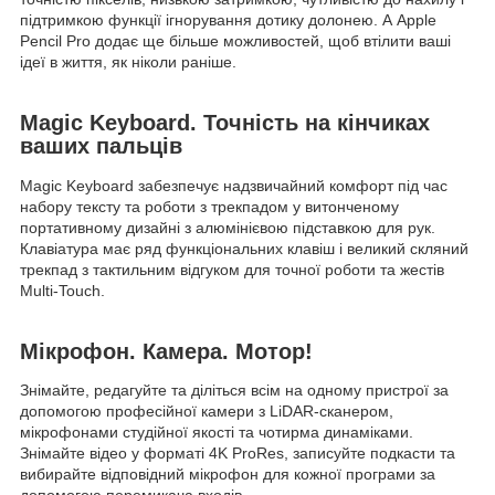
підтримкою функції ігнорування дотику долонею. А Apple
Pencil Pro додає ще більше можливостей, щоб втілити ваші
ідеї в життя, як ніколи раніше.
Magic Keyboard. Точність на кінчиках
ваших пальців
Magic Keyboard забезпечує надзвичайний комфорт під час
набору тексту та роботи з трекпадом у витонченому
портативному дизайні з алюмінієвою підставкою для рук.
Клавіатура має ряд функціональних клавіш і великий скляний
трекпад з тактильним відгуком для точної роботи та жестів
Multi‑Touch.
Мікрофон. Камера. Мотор!
Знімайте, редагуйте та діліться всім на одному пристрої за
допомогою професійної камери з LiDAR-сканером,
мікрофонами студійної якості та чотирма динаміками.
Знімайте відео у форматі 4K ProRes, записуйте подкасти та
вибирайте відповідний мікрофон для кожної програми за