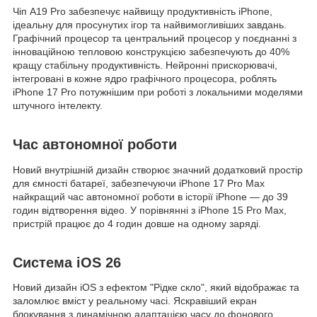
Чіп A19 Pro забезпечує найвищу продуктивність iPhone,
ідеальну для просунутих ігор та найвимогливіших завдань.
Графічний процесор та центральний процесор у поєднанні з
інноваційною тепловою конструкцією забезпечують до 40%
кращу стабільну продуктивність. Нейронні прискорювачі,
інтегровані в кожне ядро графічного процесора, роблять
iPhone 17 Pro потужнішим при роботі з локальними моделями
штучного інтелекту.
Час автономної роботи
Новий внутрішній дизайн створює значний додатковий простір
для ємності батареї, забезпечуючи iPhone 17 Pro Max
найкращий час автономної роботи в історії iPhone — до 39
годин відтворення відео. У порівнянні з iPhone 15 Pro Max,
пристрій працює до 4 годин довше на одному заряді.
Система iOS 26
Новий дизайн iOS з ефектом "Рідке скло", який відображає та
заломлює вміст у реальному часі. Яскравіший екран
блокування з динамічною адаптацією часу до фонового