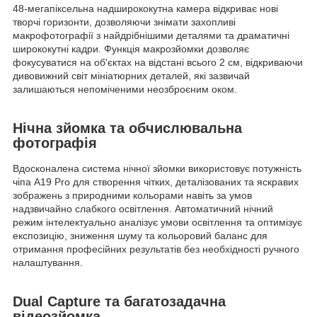
48-мегапіксельна надширококутна камера відкриває нові
творчі горизонти, дозволяючи знімати захопливі
макрофотографії з найдрібнішими деталями та драматичні
ширококутні кадри. Функція макрозйомки дозволяє
фокусуватися на об'єктах на відстані всього 2 см, відкриваючи
дивовижний світ мініатюрних деталей, які зазвичай
залишаються непоміченими неозброєним оком.
Нічна зйомка та обчислювальна
фотографія
Вдосконалена система нічної зйомки використовує потужність
чіпа A19 Pro для створення чітких, деталізованих та яскравих
зображень з природними кольорами навіть за умов
надзвичайно слабкого освітлення. Автоматичний нічний
режим інтелектуально аналізує умови освітлення та оптимізує
експозицію, зниження шуму та кольоровий баланс для
отримання професійних результатів без необхідності ручного
налаштування.
Dual Capture та багатозадачна
відеозйомка