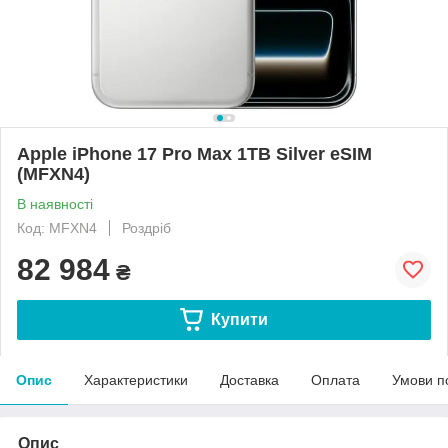
Apple iPhone 17 Pro Max 1TB Silver eSIM
(MFXN4)
В наявності
Код: MFXN4
Роздріб
82 984
₴
Купити
Опис
Характеристики
Доставка
Оплата
Умови п
Опис