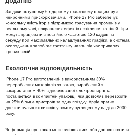
додатків
Завдяки потужному 6-ядерному графічному процесору з
нейронними прискорювачами, iPhone 17 Pro забезпечує
консольну якість ігор з підтримкою трасування променів у
реальному часі, покращених ефектів освітлення та тіней. Ігри
можуть працювати з постійною частотою 120 кадрів на
секунду при максимальних налаштуваннях графіки, а система
охолодження запобігає троттлінгу навіть під час тривалих
ігрових сесій.
Екологічна відповідальність
iPhone 17 Pro виготовлений з використанням 30%
перероблених матеріалів за вагою, вироблений з
використанням 40% відновлюваної електроенергії та
постачається в компактній упаковці, яка дозволяє перевозити
на 25% більше пристроїв за одну поїздку. Apple прагне
досягти нульових викидів у всьому вуглецевому сліді до 2030
року.
*Інформація про товар може змінюватися або доповнюватися