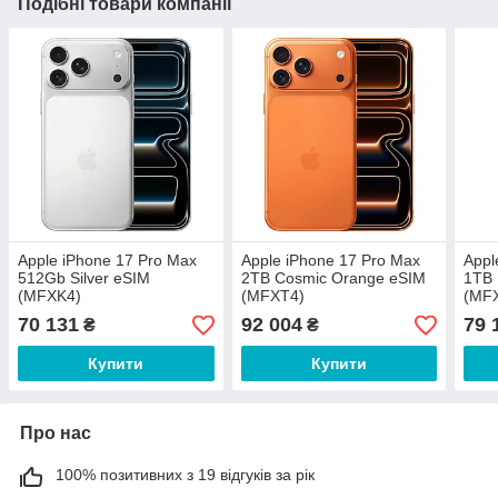
Подібні товари компанії
Apple iPhone 17 Pro Max
Apple iPhone 17 Pro Max
Appl
512Gb Silver eSIM
2TB Cosmic Orange eSIM
1TB 
(MFXK4)
(MFXT4)
(MF
70 131
92 004
79 
₴
₴
Купити
Купити
Про нас
100% позитивних з 19 відгуків за рік