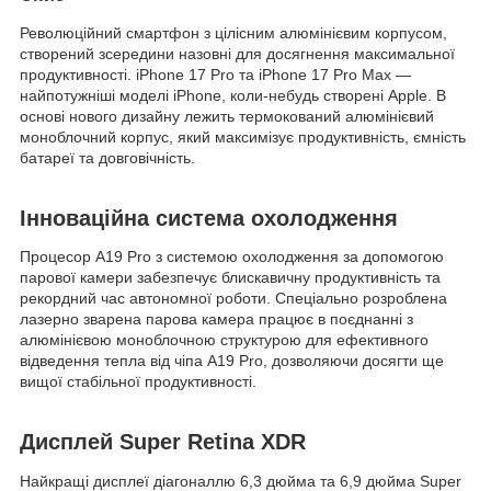
Революційний смартфон з цілісним алюмінієвим корпусом,
створений зсередини назовні для досягнення максимальної
продуктивності. iPhone 17 Pro та iPhone 17 Pro Max —
найпотужніші моделі iPhone, коли-небудь створені Apple. В
основі нового дизайну лежить термокований алюмінієвий
моноблочний корпус, який максимізує продуктивність, ємність
батареї та довговічність.
Інноваційна система охолодження
Процесор A19 Pro з системою охолодження за допомогою
парової камери забезпечує блискавичну продуктивність та
рекордний час автономної роботи. Спеціально розроблена
лазерно зварена парова камера працює в поєднанні з
алюмінієвою моноблочною структурою для ефективного
відведення тепла від чіпа A19 Pro, дозволяючи досягти ще
вищої стабільної продуктивності.
Дисплей Super Retina XDR
Найкращі дисплеї діагоналлю 6,3 дюйма та 6,9 дюйма Super