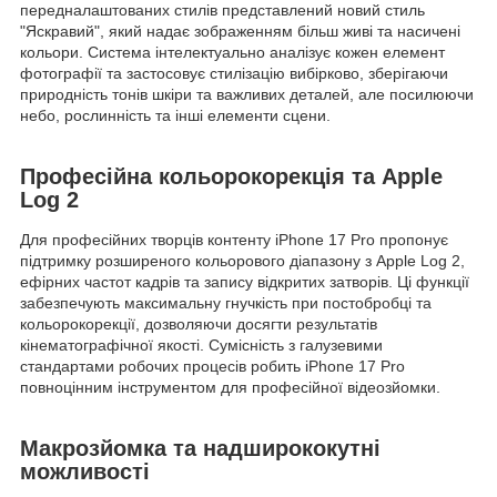
передналаштованих стилів представлений новий стиль
"Яскравий", який надає зображенням більш живі та насичені
кольори. Система інтелектуально аналізує кожен елемент
фотографії та застосовує стилізацію вибірково, зберігаючи
природність тонів шкіри та важливих деталей, але посилюючи
небо, рослинність та інші елементи сцени.
Професійна кольорокорекція та Apple
Log 2
Для професійних творців контенту iPhone 17 Pro пропонує
підтримку розширеного кольорового діапазону з Apple Log 2,
ефірних частот кадрів та запису відкритих затворів. Ці функції
забезпечують максимальну гнучкість при постобробці та
кольорокорекції, дозволяючи досягти результатів
кінематографічної якості. Сумісність з галузевими
стандартами робочих процесів робить iPhone 17 Pro
повноцінним інструментом для професійної відеозйомки.
Макрозйомка та надширококутні
можливості