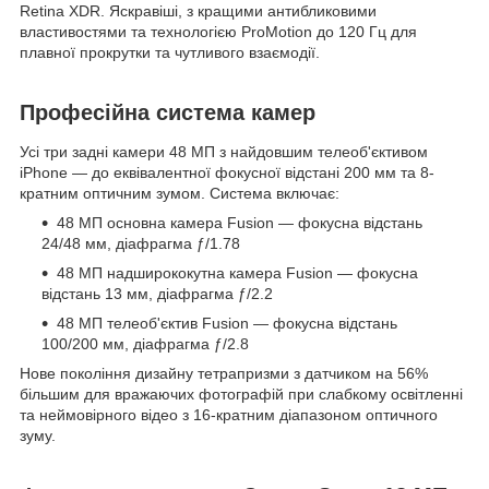
Retina XDR. Яскравіші, з кращими антибликовими
властивостями та технологією ProMotion до 120 Гц для
плавної прокрутки та чутливого взаємодії.
Професійна система камер
Усі три задні камери 48 МП з найдовшим телеоб'єктивом
iPhone — до еквівалентної фокусної відстані 200 мм та 8-
кратним оптичним зумом. Система включає:
48 МП основна камера Fusion — фокусна відстань
24/48 мм, діафрагма ƒ/1.78
48 МП надширококутна камера Fusion — фокусна
відстань 13 мм, діафрагма ƒ/2.2
48 МП телеоб'єктив Fusion — фокусна відстань
100/200 мм, діафрагма ƒ/2.8
Нове покоління дизайну тетрапризми з датчиком на 56%
більшим для вражаючих фотографій при слабкому освітленні
та неймовірного відео з 16-кратним діапазоном оптичного
зуму.