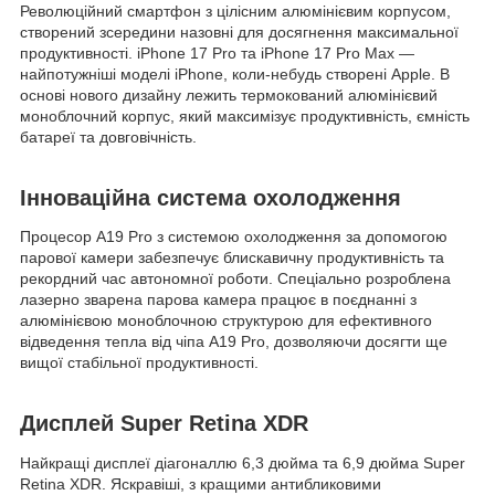
Революційний смартфон з цілісним алюмінієвим корпусом,
створений зсередини назовні для досягнення максимальної
продуктивності. iPhone 17 Pro та iPhone 17 Pro Max —
найпотужніші моделі iPhone, коли-небудь створені Apple. В
основі нового дизайну лежить термокований алюмінієвий
моноблочний корпус, який максимізує продуктивність, ємність
батареї та довговічність.
Інноваційна система охолодження
Процесор A19 Pro з системою охолодження за допомогою
парової камери забезпечує блискавичну продуктивність та
рекордний час автономної роботи. Спеціально розроблена
лазерно зварена парова камера працює в поєднанні з
алюмінієвою моноблочною структурою для ефективного
відведення тепла від чіпа A19 Pro, дозволяючи досягти ще
вищої стабільної продуктивності.
Дисплей Super Retina XDR
Найкращі дисплеї діагоналлю 6,3 дюйма та 6,9 дюйма Super
Retina XDR. Яскравіші, з кращими антибликовими