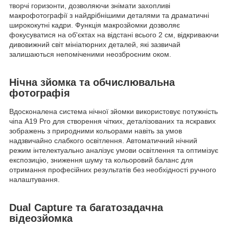
творчі горизонти, дозволяючи знімати захопливі
макрофотографії з найдрібнішими деталями та драматичні
ширококутні кадри. Функція макрозйомки дозволяє
фокусуватися на об'єктах на відстані всього 2 см, відкриваючи
дивовижний світ мініатюрних деталей, які зазвичай
залишаються непоміченими неозброєним оком.
Нічна зйомка та обчислювальна
фотографія
Вдосконалена система нічної зйомки використовує потужність
чіпа A19 Pro для створення чітких, деталізованих та яскравих
зображень з природними кольорами навіть за умов
надзвичайно слабкого освітлення. Автоматичний нічний
режим інтелектуально аналізує умови освітлення та оптимізує
експозицію, зниження шуму та кольоровий баланс для
отримання професійних результатів без необхідності ручного
налаштування.
Dual Capture та багатозадачна
відеозйомка