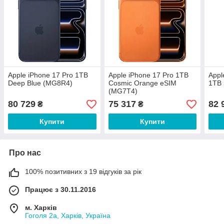
Apple iPhone 17 Pro 1TB
Apple iPhone 17 Pro 1TB
Appl
Deep Blue (MG8R4)
Cosmic Orange eSIM
1TB 
(MG7T4)
80 729
75 317
82 
₴
₴
Купити
Купити
Про нас
100% позитивних з 19 відгуків за рік
Працює з 30.11.2016
м. Харків
Гоголя 2а, Харків, Україна