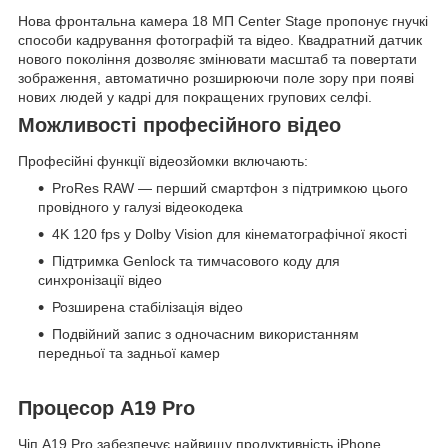
Нова фронтальна камера 18 МП Center Stage пропонує гнучкі
способи кадрування фотографій та відео. Квадратний датчик
нового покоління дозволяє змінювати масштаб та повертати
зображення, автоматично розширюючи поле зору при появі
нових людей у кадрі для покращених групових селфі.
Можливості професійного відео
Професійні функції відеозйомки включають:
ProRes RAW — перший смартфон з підтримкою цього
провідного у галузі відеокодека
4K 120 fps у Dolby Vision для кінематографічної якості
Підтримка Genlock та тимчасового коду для
синхронізації відео
Розширена стабілізація відео
Подвійний запис з одночасним використанням
передньої та задньої камер
Процесор A19 Pro
Чіп A19 Pro забезпечує найвищу продуктивність iPhone,