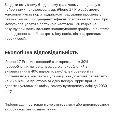
Завдяки потужному 6-ядерному графічному процесору з
нейронними прискорювачами, iPhone 17 Pro забезпечує
консольну якість ігор з підтримкою трасування променів у
реальному часі, покращених ефектів освітлення та тіней. Ігри
можуть працювати з постійною частотою 120 кадрів на
секунду при максимальних налаштуваннях графіки, а система
охолодження запобігає троттлінгу навіть під час тривалих
ігрових сесій.
Екологічна відповідальність
iPhone 17 Pro виготовлений з використанням 30%
перероблених матеріалів за вагою, вироблений з
використанням 40% відновлюваної електроенергії та
постачається в компактній упаковці, яка дозволяє перевозити
на 25% більше пристроїв за одну поїздку. Apple прагне
досягти нульових викидів у всьому вуглецевому сліді до 2030
року.
*Інформація про товар може змінюватися або доповнюватися
виробником без повідомлення.