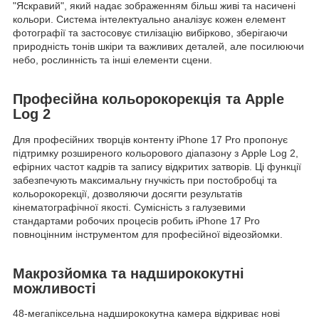
"Яскравий", який надає зображенням більш живі та насичені
кольори. Система інтелектуально аналізує кожен елемент
фотографії та застосовує стилізацію вибірково, зберігаючи
природність тонів шкіри та важливих деталей, але посилюючи
небо, рослинність та інші елементи сцени.
Професійна кольорокорекція та Apple
Log 2
Для професійних творців контенту iPhone 17 Pro пропонує
підтримку розширеного кольорового діапазону з Apple Log 2,
ефірних частот кадрів та запису відкритих затворів. Ці функції
забезпечують максимальну гнучкість при постобробці та
кольорокорекції, дозволяючи досягти результатів
кінематографічної якості. Сумісність з галузевими
стандартами робочих процесів робить iPhone 17 Pro
повноцінним інструментом для професійної відеозйомки.
Макрозйомка та надширококутні
можливості
48-мегапіксельна надширококутна камера відкриває нові