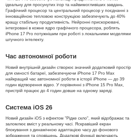
ідеальну для просунутих ігор та найвимогливіших завдань.
Графічний процесор та центральний процесор у поєднанні з
інноваційною тепловою конструкцією забезпечують до 40%
кращу стабільну продуктивність. Нейронні прискорювачі,
інтегровані в кожне ядро графічного процесора, роблять
iPhone 17 Pro потужнішим при роботі з локальними моделями
штучного інтелекту.
Час автономної роботи
Новий внутрішній дизайн створює значний додатковий простір
для ємності батареї, забезпечуючи iPhone 17 Pro Max
найкращий час автономної роботи в історії iPhone — до 39
годин відтворення відео. У порівнянні з iPhone 15 Pro Max,
пристрій працює до 4 годин довше на одному заряді.
Система iOS 26
Новий дизайн iOS з ефектом "Рідке скло", який відображає та
заломлює вміст у реальному часі. Яскравіший екран
блокування з динамічною адаптацією часу до фонового
зображення та сповіщень. Додаткові функції включають