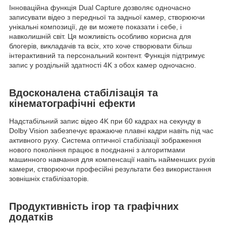
Інноваційна функція Dual Capture дозволяє одночасно
записувати відео з передньої та задньої камер, створюючи
унікальні композиції, де ви можете показати і себе, і
навколишній світ. Ця можливість особливо корисна для
блогерів, викладачів та всіх, хто хоче створювати більш
інтерактивний та персональний контент. Функція підтримує
запис у роздільній здатності 4K з обох камер одночасно.
Вдосконалена стабілізація та
кінематографічні ефекти
Надстабільний запис відео 4K при 60 кадрах на секунду в
Dolby Vision забезпечує вражаюче плавні кадри навіть під час
активного руху. Система оптичної стабілізації зображення
нового покоління працює в поєднанні з алгоритмами
машинного навчання для компенсації навіть найменших рухів
камери, створюючи професійні результати без використання
зовнішніх стабілізаторів.
Продуктивність ігор та графічних
додатків