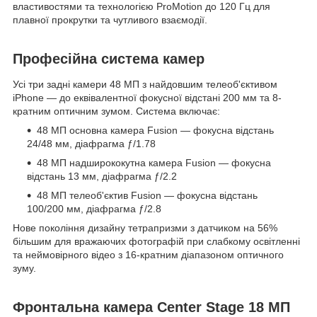
властивостями та технологією ProMotion до 120 Гц для
плавної прокрутки та чутливого взаємодії.
Професійна система камер
Усі три задні камери 48 МП з найдовшим телеоб'єктивом
iPhone — до еквівалентної фокусної відстані 200 мм та 8-
кратним оптичним зумом. Система включає:
48 МП основна камера Fusion — фокусна відстань
24/48 мм, діафрагма ƒ/1.78
48 МП надширококутна камера Fusion — фокусна
відстань 13 мм, діафрагма ƒ/2.2
48 МП телеоб'єктив Fusion — фокусна відстань
100/200 мм, діафрагма ƒ/2.8
Нове покоління дизайну тетрапризми з датчиком на 56%
більшим для вражаючих фотографій при слабкому освітленні
та неймовірного відео з 16-кратним діапазоном оптичного
зуму.
Фронтальна камера Center Stage 18 МП