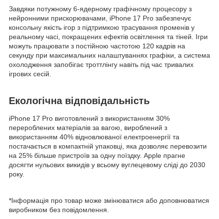
Завдяки потужному 6-ядерному графічному процесору з
нейронними прискорювачами, iPhone 17 Pro забезпечує
консольну якість ігор з підтримкою трасування променів у
реальному часі, покращених ефектів освітлення та тіней. Ігри
можуть працювати з постійною частотою 120 кадрів на
секунду при максимальних налаштуваннях графіки, а система
охолодження запобігає троттлінгу навіть під час тривалих
ігрових сесій.
Екологічна відповідальність
iPhone 17 Pro виготовлений з використанням 30%
перероблених матеріалів за вагою, вироблений з
використанням 40% відновлюваної електроенергії та
постачається в компактній упаковці, яка дозволяє перевозити
на 25% більше пристроїв за одну поїздку. Apple прагне
досягти нульових викидів у всьому вуглецевому сліді до 2030
року.
*Інформація про товар може змінюватися або доповнюватися
виробником без повідомлення.