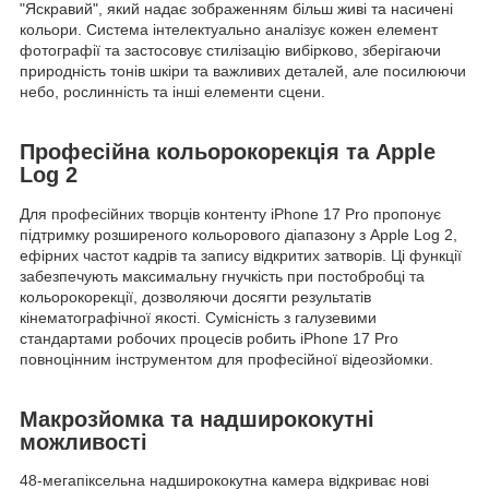
"Яскравий", який надає зображенням більш живі та насичені
кольори. Система інтелектуально аналізує кожен елемент
фотографії та застосовує стилізацію вибірково, зберігаючи
природність тонів шкіри та важливих деталей, але посилюючи
небо, рослинність та інші елементи сцени.
Професійна кольорокорекція та Apple
Log 2
Для професійних творців контенту iPhone 17 Pro пропонує
підтримку розширеного кольорового діапазону з Apple Log 2,
ефірних частот кадрів та запису відкритих затворів. Ці функції
забезпечують максимальну гнучкість при постобробці та
кольорокорекції, дозволяючи досягти результатів
кінематографічної якості. Сумісність з галузевими
стандартами робочих процесів робить iPhone 17 Pro
повноцінним інструментом для професійної відеозйомки.
Макрозйомка та надширококутні
можливості
48-мегапіксельна надширококутна камера відкриває нові