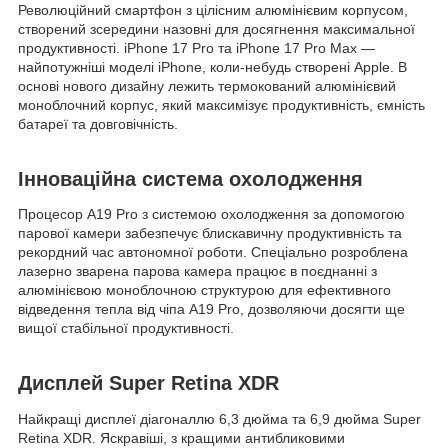
Революційний смартфон з цілісним алюмінієвим корпусом,
створений зсередини назовні для досягнення максимальної
продуктивності. iPhone 17 Pro та iPhone 17 Pro Max —
найпотужніші моделі iPhone, коли-небудь створені Apple. В
основі нового дизайну лежить термокований алюмінієвий
моноблочний корпус, який максимізує продуктивність, ємність
батареї та довговічність.
Інноваційна система охолодження
Процесор A19 Pro з системою охолодження за допомогою
парової камери забезпечує блискавичну продуктивність та
рекордний час автономної роботи. Спеціально розроблена
лазерно зварена парова камера працює в поєднанні з
алюмінієвою моноблочною структурою для ефективного
відведення тепла від чіпа A19 Pro, дозволяючи досягти ще
вищої стабільної продуктивності.
Дисплей Super Retina XDR
Найкращі дисплеї діагоналлю 6,3 дюйма та 6,9 дюйма Super
Retina XDR. Яскравіші, з кращими антибликовими