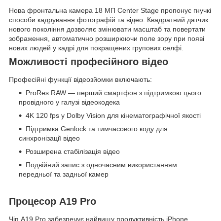
Нова фронтальна камера 18 МП Center Stage пропонує гнучкі
способи кадрування фотографій та відео. Квадратний датчик
нового покоління дозволяє змінювати масштаб та повертати
зображення, автоматично розширюючи поле зору при появі
нових людей у кадрі для покращених групових селфі.
Можливості професійного відео
Професійні функції відеозйомки включають:
ProRes RAW — перший смартфон з підтримкою цього
провідного у галузі відеокодека
4K 120 fps у Dolby Vision для кінематографічної якості
Підтримка Genlock та тимчасового коду для
синхронізації відео
Розширена стабілізація відео
Подвійний запис з одночасним використанням
передньої та задньої камер
Процесор A19 Pro
Чіп A19 Pro забезпечує найвищу продуктивність iPhone,