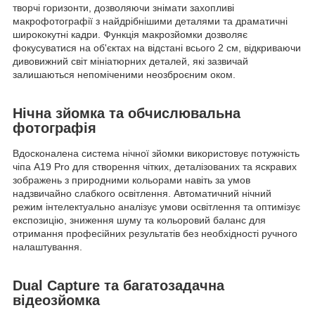
творчі горизонти, дозволяючи знімати захопливі
макрофотографії з найдрібнішими деталями та драматичні
ширококутні кадри. Функція макрозйомки дозволяє
фокусуватися на об'єктах на відстані всього 2 см, відкриваючи
дивовижний світ мініатюрних деталей, які зазвичай
залишаються непоміченими неозброєним оком.
Нічна зйомка та обчислювальна
фотографія
Вдосконалена система нічної зйомки використовує потужність
чіпа A19 Pro для створення чітких, деталізованих та яскравих
зображень з природними кольорами навіть за умов
надзвичайно слабкого освітлення. Автоматичний нічний
режим інтелектуально аналізує умови освітлення та оптимізує
експозицію, зниження шуму та кольоровий баланс для
отримання професійних результатів без необхідності ручного
налаштування.
Dual Capture та багатозадачна
відеозйомка