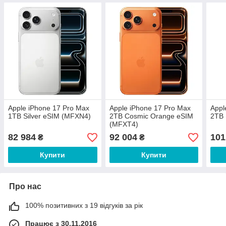
Apple iPhone 17 Pro Max
Apple iPhone 17 Pro Max
Appl
1TB Silver eSIM (MFXN4)
2TB Cosmic Orange eSIM
2TB 
(MFXT4)
82 984
92 004
101
₴
₴
Купити
Купити
Про нас
100% позитивних з 19 відгуків за рік
Працює з 30.11.2016