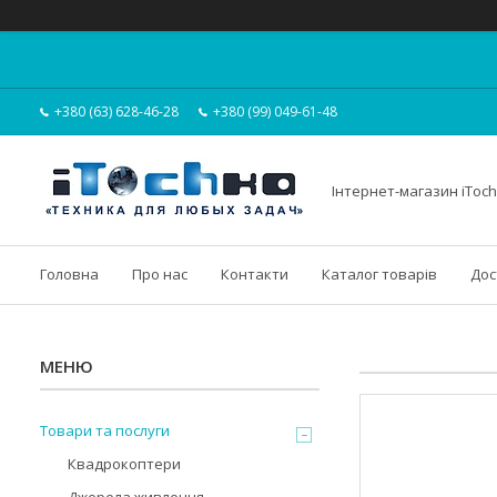
+380 (63) 628-46-28
+380 (99) 049-61-48
Інтернет-магазин iToc
Головна
Про нас
Контакти
Каталог товарів
Дос
Товари та послуги
Квадрокоптери