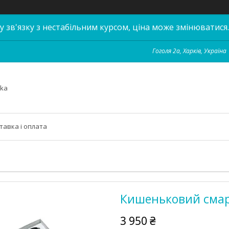
у зв'язку з нестабільним курсом, ціна може змінюватися.
Гоголя 2а, Харків, Україна
hka
тавка і оплата
Кишеньковий смарт
3 950 ₴