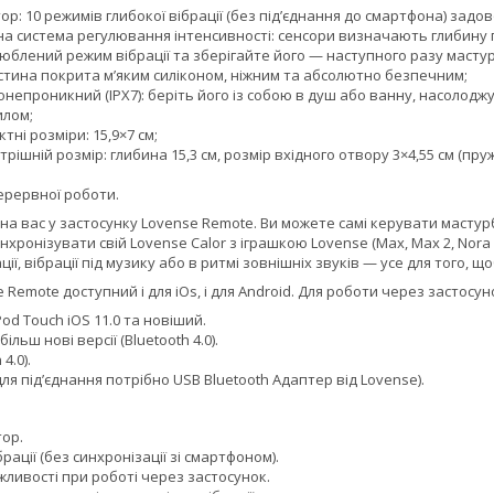
р: 10 режимів глибокої вібрації (без під’єднання до смартфона) зад
на система регулювання інтенсивності: сенсори визначають глибину п
блений режим вібрації та зберігайте його — наступного разу мастур
стина покрита м’яким силіконом, ніжним та абсолютно безпечним;
непроникний (IPX7): беріть його із собою в душ або ванну, насолод
илом;
тні розміри: 15,9×7 см;
рішній розмір: глибина 15,3 см, розмір вхідного отвору 3×4,55 см (п
ерервної роботи.
 на вас у застосунку Lovense Remote. Ви можете самі керувати маст
синхронізувати свій Lovense Calor з іграшкою Lovense (Max, Max 2, Nor
ції, вібрації під музику або в ритмі зовнішніх звуків — усе для того,
 Remote доступний і для iOs, і для Android. Для роботи через застосу
Pod Touch iOS 11.0 та новіший.
більш нові версії (Bluetooth 4.0).
4.0).
ля під’єднання потрібно USB Bluetooth Адаптер від Lovense).
ор.
рації (без синхронізації зі смартфоном).
ливості при роботі через застосунок.