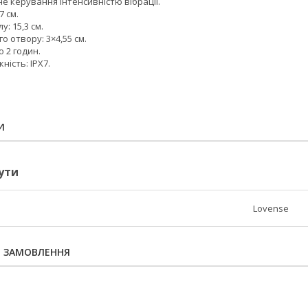
е керування інтенсивністю вібрації.
7 см.
: 15,3 см.
о отвору: 3×4,55 см.
о 2 годин.
ість: IPX7.
И
ути
Lovense
Я ЗАМОВЛЕННЯ