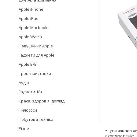
Джерела живлення
Apple iPhone
Apple iPad
Apple Macbook
Apple Watch
Навушники Apple
Гаджети для Apple
Apple Б/В
Ігрові приставки
Аудіо
Гаджети 18+
Краса, здоров'я, догляд
Пилососи
Побутова техніка
Різне
унікальний ди
охоплює пеніс;