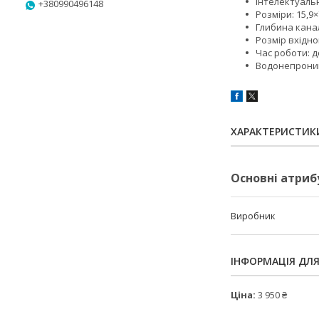
Інтелектуальн
+380990496148
Розміри: 15,9×
Глибина каналу
Розмір вхідног
Час роботи: д
Водонепроникн
ХАРАКТЕРИСТИК
Основні атриб
Виробник
ІНФОРМАЦІЯ ДЛ
Ціна:
3 950 ₴