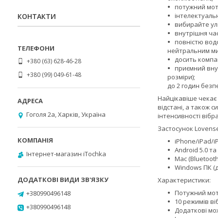
потужний мото
інтелектуаль
КОНТАКТИ
вибирайте улю
внутрішня ча
повністю водо
нейтральним м
досить компак
+380 (63) 628-46-28
приємний внут
+380 (99) 049-61-48
розміри);
до 2 годин безп
Найцікавіше чекає
відстані, а також 
Гоголя 2а, Харків, Україна
інтенсивності вібра
Застосунок Lovense
iPhone/iPad/i
Android 5.0 та 
Інтернет-магазин iTochka
Mac (Bluetooth 
Windows ПК (д
Характеристики:
Потужний мот
+380990496148
10 режимів віб
+380990496148
Додаткові мож