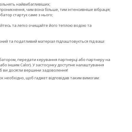
овольнять найвибагливіших;
роникнення, чим вона більше, тим інтенсивніше вібрація;
батор стартує саме з нього;
жуйтесь та легко очищайте його теплою водою та
ружний та податливий матеріал підлаштовується під ваші
урбатором, передати керування партнерці або партнеру на
a або іншим Calor). У застосунку доступне налаштування
 щоб ви досягли вершини задоволення!
нок необхідно, щоб гаджет відповідав таким вимогам: