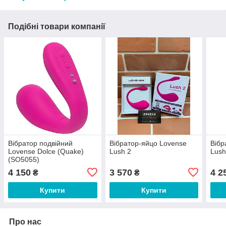
Подібні товари компанії
Вібратор подвійний
Вібратор-яйцо Lovense
Вібр
Lovense Dolce (Quake)
Lush 2
Lush
(SO5055)
4 150
3 570
4 2
₴
₴
Купити
Купити
Про нас