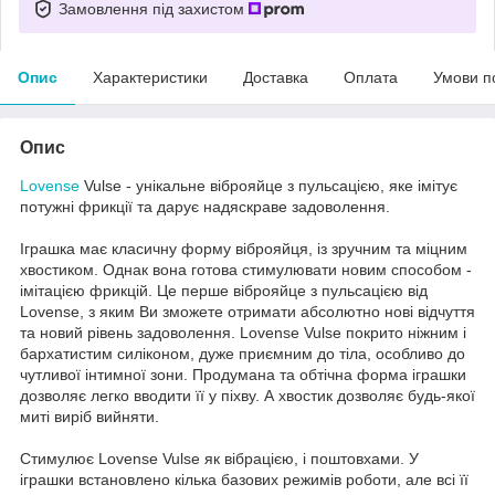
Замовлення під захистом
Опис
Характеристики
Доставка
Оплата
Умови п
Опис
Lovense
Vulse - унікальне віброяйце з пульсацією, яке імітує
потужні фрикції та дарує надяскраве задоволення.
Іграшка має класичну форму віброяйця, із зручним та міцним
хвостиком. Однак вона готова стимулювати новим способом -
імітацією фрикцій. Це перше віброяйце з пульсацією від
Lovense, з яким Ви зможете отримати абсолютно нові відчуття
та новий рівень задоволення. Lovense Vulse покрито ніжним і
бархатистим силіконом, дуже приємним до тіла, особливо до
чутливої інтимної зони. Продумана та обтічна форма іграшки
дозволяє легко вводити її у піхву. А хвостик дозволяє будь-якої
миті виріб вийняти.
Стимулює Lovense Vulse як вібрацією, і поштовхами. У
іграшки встановлено кілька базових режимів роботи, але всі її