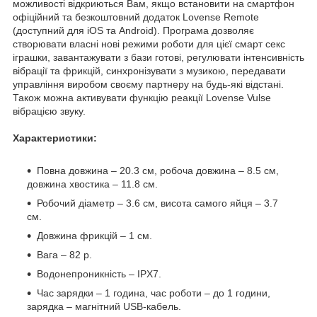
можливості відкриються Вам, якщо встановити на смартфон
офіційний та безкоштовний додаток Lovense Remote
(доступний для iOS та Android). Програма дозволяє
створювати власні нові режими роботи для цієї смарт секс
іграшки, завантажувати з бази готові, регулювати інтенсивність
вібрації та фрикцій, синхронізувати з музикою, передавати
управління виробом своєму партнеру на будь-які відстані.
Також можна активувати функцію реакції Lovense Vulse
вібрацією звуку.
Характеристики:
Повна довжина – 20.3 см, робоча довжина – 8.5 см,
довжина хвостика – 11.8 см.
Робочий діаметр – 3.6 см, висота самого яйця – 3.7
см.
Довжина фрикцій – 1 см.
Вага – 82 р.
Водонепроникність – IPX7.
Час зарядки – 1 година, час роботи – до 1 години,
зарядка – магнітний USB-кабель.