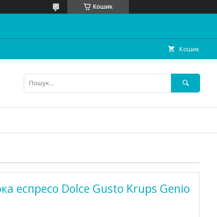
Кошик
Кошик
ка еспресо Dolce Gusto Krups Genio