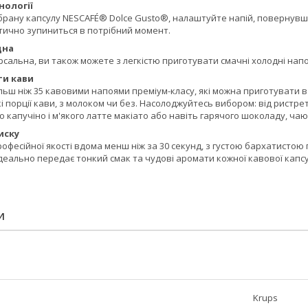
нології
рану капсулу NESCAFÉ® Dolce Gusto®, налаштуйте напій, повернувши 
ично зупиниться в потрібний момент.
дна
альна, ви також можете з легкістю приготувати смачні холодні напо
ти кави
ьш ніж 35 кавовими напоями преміум-класу, які можна приготувати в 
і порції кави, з молоком чи без. Насолоджуйтесь вибором: від ристр
о капучіно і м'якого латте макіато або навіть гарячого шоколаду, чаю
иску
офесійної якості вдома менш ніж за 30 секунд, з густою бархатисто
ідеально передає тонкий смак та чудові аромати кожної кавової капсу
И
Krups