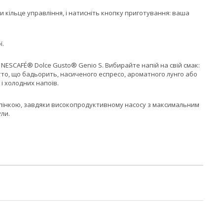
кільце управління, і натисніть кнопку приготування: ваша
ї.
NESCAFÉ® Dolce Gusto® Genio S. Вибирайте напій на свій смак:
етто, що бадьорить, насиченого еспресо, ароматного лунго або
 і холодних напоїв.
ю пінкою, завдяки високопродуктивному насосу з максимальним
ли.