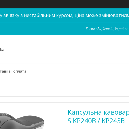
у зв'язку з нестабільним курсом, ціна може змінюватися.
Гоголя 2а, Харків, Україна
hka
тавка і оплата
Капсульна кавовар
S KP240B / KP243B