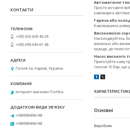
Автоматичні тех
Просто вставте виб
КОНТАКТИ
кавоварка автомат
Гаряча або холо
Кавомашина універс
Високоякісні сор
+380 (63) 628-46-28
Насолоджуйтесь біл
маленькі або велик
+380 (99) 049-61-48
гранде, до пінистог
Насос високого т
Приготуйте каву пр
тиском 15 бар, що 
Гоголя 2а, Харків, Україна
ХАРАКТЕРИСТИК
Інтернет-магазин iTochka
Основні
+380990496148
+380990496148
Виробник