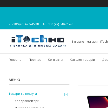
+380 (63) 628-46-28
+380 (99) 049-61-48
Інтернет-магазин iToc
Головна
Про нас
Контакти
Каталог товарів
Дос
Товари та послуги
Квадрокоптери