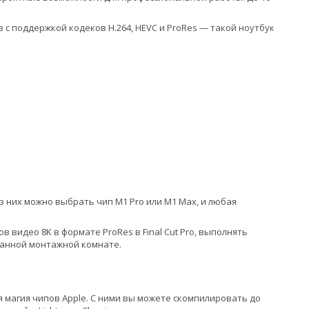
с поддержкой кодеков H.264, HEVC и ProRes — такой ноутбук
з них можно выбрать чип M1 Pro или M1 Max, и любая
 видео 8K в формате ProRes в Final Cut Pro, выполнять
дованной монтажной комнате.
 магия чипов Apple. С ними вы можете скомпилировать до