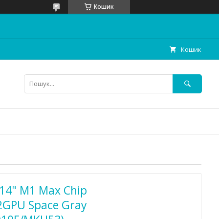
Кошик
Кошик
 14" M1 Max Chip
2GPU Space Gray