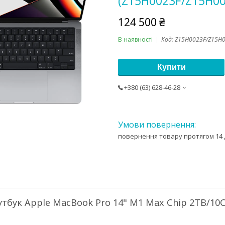
(Z15H0023F/Z15H0
124 500 ₴
В наявності
Код:
Z15H0023F/Z15H
Купити
+380 (63) 628-46-28
повернення товару протягом 14 
утбук Apple MacBook Pro 14" M1 Max Chip 2TB/10C