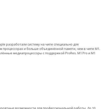
ple разработали систему на чипе специально для
м процессорах и больше объединённой памяти, чем в чипе M1.
влённые медиапроцессоры с поддержкой ProRes. M1 Pro и M1
ероятные возможности для профессиональной работы. До 10