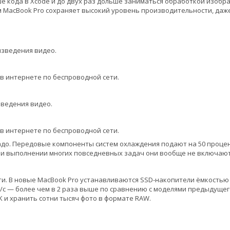
е кода в Xcode и до двух раз дольше заниматься обработкой изображ
 MacBook Pro сохраняет высокий уровень производительности, даже
изведения видео.
в интернете по беспроводной сети.
ведения видео.
в интернете по беспроводной сети.
до. Передовые компоненты систем охлаждения подают на 50 проце
ри выполнении многих повседневных задач они вообще не включают
и. В новые MacBook Pro устанавливаются SSD-накопители ёмкостью д
Б/с — более чем в 2 раза выше по сравнению с моделями предыдуще
K и хранить сотни тысяч фото в формате RAW.