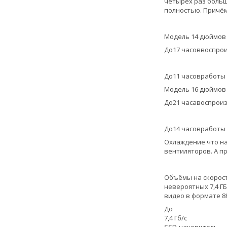
четырёх раз больш
полностью. Причём
Модель 14 дюймов
До17 часоввоспро
До11 часовработы 
Модель 16 дюймов
До21 часавоспроиз
До14 часовработы 
Охлаждение что на
вентиляторов. А п
Объёмы на скорост
невероятных 7,4 Г
видео в формате 8
До
7,4 Гб/с