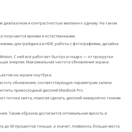
им диапазоном и контрастностью миллион к одному. На таком
та получаются яркими и естественными.
жимы для грейдинга в HDR, работы с фотографиями, дизайна
otion. С ней всё работает быстро и гладко — от прокрутки
ньше энергии. Максимальная частота обновления экрана
ектов на экране ноутбука.
астоту обновления, соответствующую параметрам записи.
местить превосходный дисплей MacBook Pro.
ют потоки света, помогая сделать дисплей невероятно тонким.
ния. Таким образом достигается оптимальная яркость и
ла до 60 процентов тоньше, а значит, появилось больше места