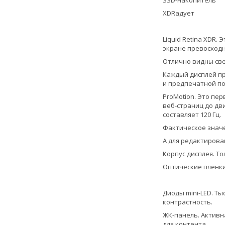
SSD-накопитель
XDRадует
Liquid Retina XDR
экране превосходн
Отлично видны све
Каждый дисплей пр
и предпечатной по
ProMotion. Это пе
веб-страниц до дв
составляет 120 Гц.
Фактическое значе
А для редактирова
Корпус дисплея. Т
Оптические плёнки
Диоды mini-LED. Т
контрастность.
ЖК-панель. Активн
для контента.