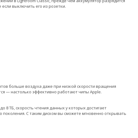
ений в Lightroom Classic, прежде чем аккумулятор разрядится
 если выключить его из розетки.
нтов больше воздуха даже при низкой скорости вращения
ся — настолько эффективно работают чипы Apple.
о 8 ТБ, скорость чтения данных у которых достигает
го поколения. С таким диском вы сможете мгновенно открывать