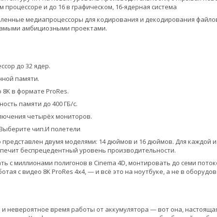
 процессоре и до 16 в графическом, 16-ядерная система
деленные медиапроцессоры для кодирования и декодирования файлов 
 самыми амбициозными проектами.
ссор до 32 ядер.
нной памяти.
 8K в формате ProRes.
ость памяти до 400 ГБ/с.
лючения четырёх мониторов.
Выберите чип.И полетели
 представлен двумя моделями: 14 дюймов и 16 дюймов. Для каждой и
спечит беспрецедентный уровень производительности.
ь с миллионами полигонов в Cinema 4D, монтировать до семи потоков
ботая с видео 8K ProRes 4x4, — и всё это на ноутбуке, а не в обору
и невероятное время работы от аккумулятора — вот она, настоящая