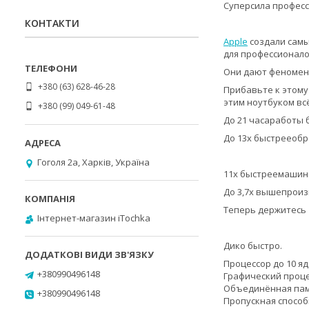
Суперсила профес
КОНТАКТИ
Apple
создали самы
для профессионало
Они дают феномен
+380 (63) 628-46-28
Прибавьте к этому
этим ноутбуком вс
+380 (99) 049-61-48
До 21 часаработы 
До 13х быстрееобр
Гоголя 2а, Харків, Україна
11x быстреемашин
До 3,7х вышепроиз
Теперь держитесь
Інтернет-магазин iTochka
Дико быстро.
Процессор до 10 я
+380990496148
Графический проце
Объединённая памя
+380990496148
Пропускная способ