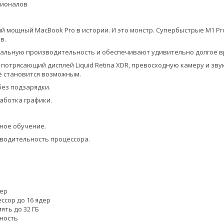
сионалов
й мощный MacBook Pro в истории. И это монстр. Супербыстрые M1 P
в.
альную производительность и обеспечивают удивительно долгое в
 потрясающий дисплей Liquid Retina XDR, превосходную камеру и зву
ё становится возможным.
без подзарядки.
аботка графики.
ное обучение.
водительность процессора.
дер
ссор до 16 ядер
ть до 32 ГБ
ность