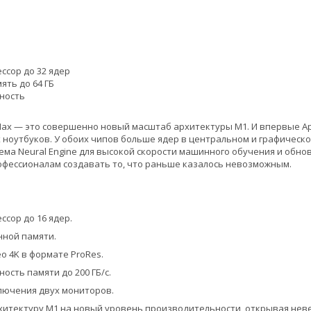
ссор до 32 ядер
ть до 64 ГБ
ность
Max — это совершенно новый масштаб архитектуры М1. И впервые Ap
ноутбуков. У обоих чипов больше ядер в центральном и графическо
ема Neural Engine для высокой скорости машинного обучения и обно
фессионалам создавать то, что раньше казалось невозможным.
ссор до 16 ядер.
нной памяти.
о 4K в формате ProRes.
ость памяти до 200 ГБ/с.
лючения двух мониторов.
хитектуру M1 на новый уровень производительности, открывая нев