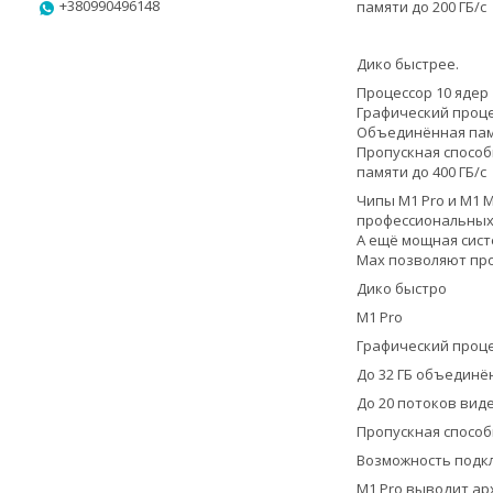
+380990496148
памяти до 200 ГБ/с
Дико быстрее.
Процессор 10 ядер
Графический проце
Объединённая памя
Пропускная способ
памяти до 400 ГБ/с
Чипы M1 Pro и M1 
профессиональных 
А ещё мощная сист
Max позволяют про
Дико быстро
M1 Pro
Графический проце
До 32 ГБ объединё
До 20 потоков виде
Пропускная способн
Возможность подк
M1 Pro выводит ар