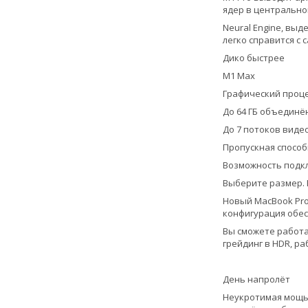
ядер в центральном
Neural Engine, вы
легко справится с
Дико быстрее
M1 Max
Графический проце
До 64 ГБ объединё
До 7 потоков видео
Пропускная способн
Возможность подк
Выберите размер. 
Новый MacBook Pro
конфигурация обе
Вы сможете работат
грейдинг в HDR, ра
День напролёт
Неукротимая мощь 