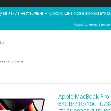
у зв'язку з нестабільним курсом, ціна може змінюватися.
Гоголя 2а, Харків, Україна
hka
тавка і оплата
Apple MacBook Pro
64GB/2TB/10CPU/3