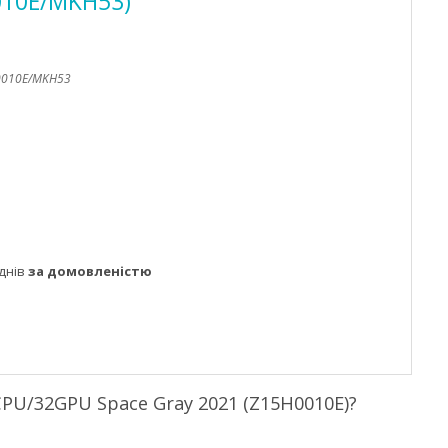
010E/MKH53)
0010E/MKH53
днів
за домовленістю
PU/32GPU Space Gray 2021 (Z15H0010E)?