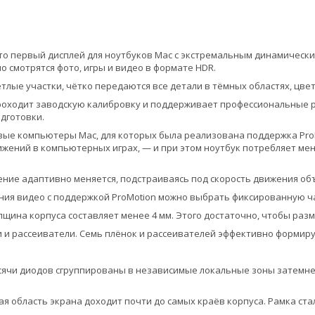
. Это первый дисплей для ноутбуков Mac с экстремальным динамическ
о смотрятся фото, игры и видео в формате HDR.
тлые участки, чётко передаются все детали в тёмных областях, цве
оходит заводскую калибровку и поддерживает профессиональные ре
дготовки.
рвые компьютеры Mac, для которых была реализована поддержка ProM
ижений в компьютерных играх, — и при этом ноутбук потребляет ме
ние адаптивно меняется, подстраиваясь под скорость движения объ
ния видео с поддержкой ProMotion можно выбрать фиксированную ч
олщина корпуса составляет менее 4 мм. Этого достаточно, чтобы раз
 и рассеиватели. Семь плёнок и рассеивателей эффективно формиру
ысячи диодов сгруппированы в независимые локальные зоны затемне
ая область экрана доходит почти до самых краёв корпуса. Рамка ста