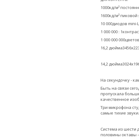
1000кд/м² постоян
1600кд/м² пиковой
10 000диодов mini-
1 000 000 : 1контра
1 000 000 000цвето
16,2 дюйма3456x22
14,2 дюйма3024x19
На секундочку - ка
Быть на связи сег
пропускала больше
качественное изо
Три микрофона сту
самые тихие звуки
Система из шести 
половины октавы —