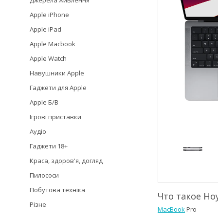
Джерела живлення
Apple iPhone
Apple iPad
Apple Macbook
Apple Watch
Навушники Apple
Гаджети для Apple
Apple Б/В
Ігрові приставки
Аудіо
Гаджети 18+
Краса, здоров'я, догляд
Пилососи
Побутова техніка
Что такое Но
Різне
MacBook
Pro