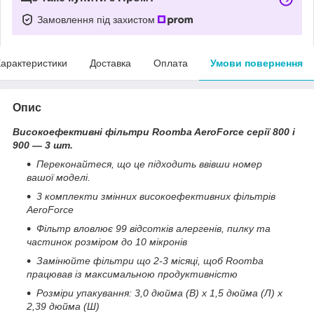
Замовлення під захистом
арактеристики
Доставка
Оплата
Умови повернення
Опис
Високоефективні фільтри Roomba AeroForce серії 800 і
900 — 3 шт.
Переконайтеся, що це підходить ввівши номер
вашої моделі.
3 комплекти змінних високоефективних фільтрів
AeroForce
Фільтр вловлює 99 відсотків алергенів, пилку та
частинок розміром до 10 мікронів
Замінюйте фільтри що 2-3 місяці, щоб Roomba
працював із максимальною продуктивністю
Розміри упакування: 3,0 дюйма (В) х 1,5 дюйма (Л) х
2,39 дюйма (Ш)