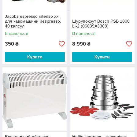
Jacobs espresso intenso xxl
для кавомашини nespresso,
Шурупокрут Bosch PSB 1800
40 капсул
Li-2 (06039A3308)
В наявності
В наявності
350
8 990
₴
₴
Купити
Купити
Електричний обігрівач
Набір каструль і сковорідок