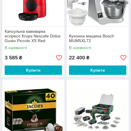
Капсульна кавоварка
еспресо Krups Nescafe Dolce
Кухонна машина Bosch
Gusto Piccolo XS Red
MUM5XL72
(KP1A0531)
В наявності
В наявності
3 585
22 400
₴
₴
Купити
Купити