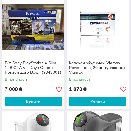
Б/У Sony PlayStation 4 Slim
Капсули збуджуючі Viamax
1TB GTA 5 + Days Gone +
Power Tabs, 20 шт (упаковка)
Horizon Zero Dawn (9343301)
Viamax
В наявності
В наявності
7 000
1 870
₴
₴
Купити
Купити