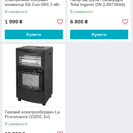
конвектор Elit Con-09S 2 кВт
Tefal Ingenio ON (L897SK04)
В наявності
В наявності
1 999
6 800
₴
₴
Купити
Купити
Газовий електрообігрівач La
Proromance GS201 2v1
В наявності