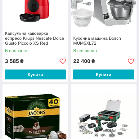
Капсульна кавоварка
еспресо Krups Nescafe Dolce
Кухонна машина Bosch
Gusto Piccolo XS Red
MUM5XL72
(KP1A0531)
В наявності
В наявності
3 585
22 400
₴
₴
Купити
Купити