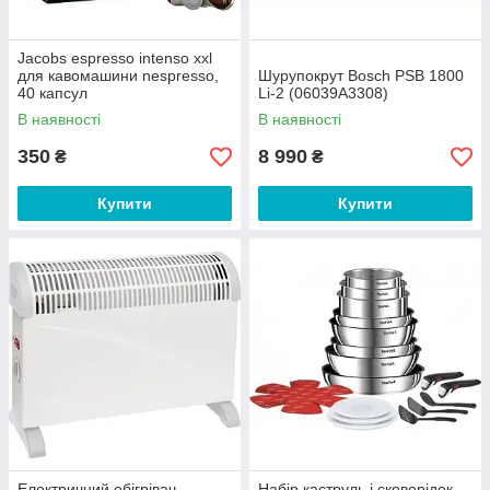
Jacobs espresso intenso xxl
для кавомашини nespresso,
Шурупокрут Bosch PSB 1800
40 капсул
Li-2 (06039A3308)
В наявності
В наявності
350
8 990
₴
₴
Купити
Купити
Електричний обігрівач
Набір каструль і сковорідок