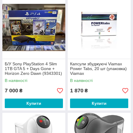
Б/У Sony PlayStation 4 Slim
Капсули збуджуючі Viamax
1TB GTA 5 + Days Gone +
Power Tabs, 20 шт (упаковка)
Horizon Zero Dawn (9343301)
Viamax
В наявності
В наявності
7 000
1 870
₴
₴
Купити
Купити