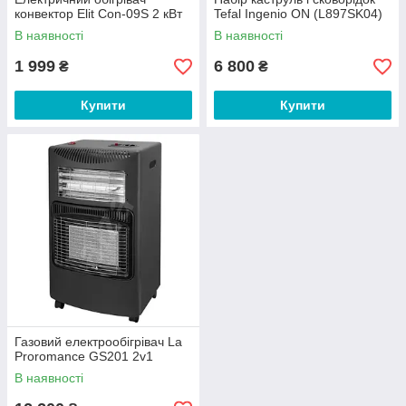
конвектор Elit Con-09S 2 кВт
Tefal Ingenio ON (L897SK04)
В наявності
В наявності
1 999
6 800
₴
₴
Купити
Купити
Газовий електрообігрівач La
Proromance GS201 2v1
В наявності